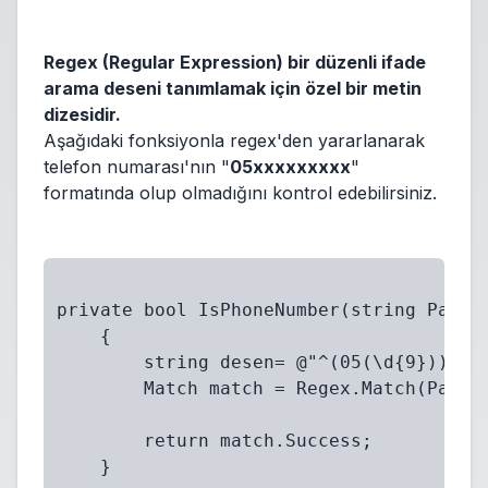
Regex (Regular Expression) bir düzenli ifade
arama deseni tanımlamak için özel bir metin
dizesidir.
Aşağıdaki fonksiyonla regex'den yararlanarak
telefon numarası'nın "
05xxxxxxxxx
"
formatında olup olmadığını kontrol edebilirsiniz.
private bool IsPhoneNumber(string Param
    {
        string desen= @"^(05(\d{9}))$";
        Match match = Regex.Match(Param
        return match.Success;
    }