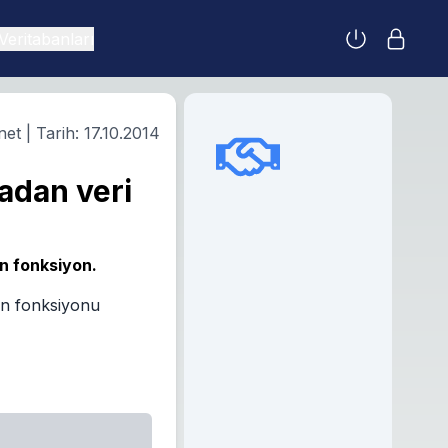
Veritabanları
net
| Tarih:
17.10.2014
fadan veri
an fonksiyon.
pan fonksiyonu