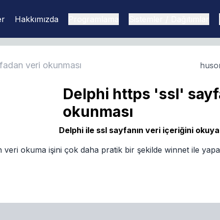
er
Hakkımızda
Programlama
Sistemler / Dağıtımlar
ayfadan veri okunması
huso
Delphi https 'ssl' say
okunması
Delphi ile ssl sayfanın veri içeriğini okuy
 veri okuma işini çok daha pratik bir şekilde winnet ile ya