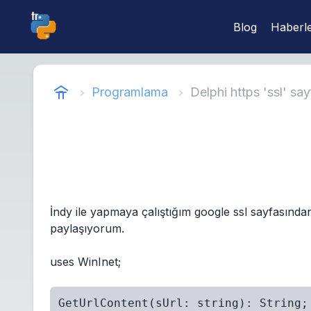
Blog
Haberl
Programlama
Delphi https 'ssl' s
İndy ile yapmaya çalıştığım google ssl sayfasından
paylaşıyorum.
uses WinInet;
GetUrlContent(sUrl: string): String;