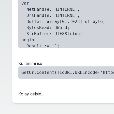
var
  NetHandle: HINTERNET;
  UrlHandle: HINTERNET;
  Buffer: array[0..1023] of byte;
  BytesRead: dWord;
  StrBuffer: UTF8String;
begin
  Result := '';
  NetHandle := InternetOpen('Delphi 
  if Assigned(NetHandle) then
Kullanımı ise
    try
      UrlHandle := InternetOpenUrl(N
GetUrlContent(TIdURI.URLEncode('http
      if Assigned(UrlHandle) then
        try
          repeat
Kolay gelsin...
            InternetReadFile(UrlHand
            SetString(StrBuffer, PAn
            Result := Result + StrBu
          until BytesRead = 0;