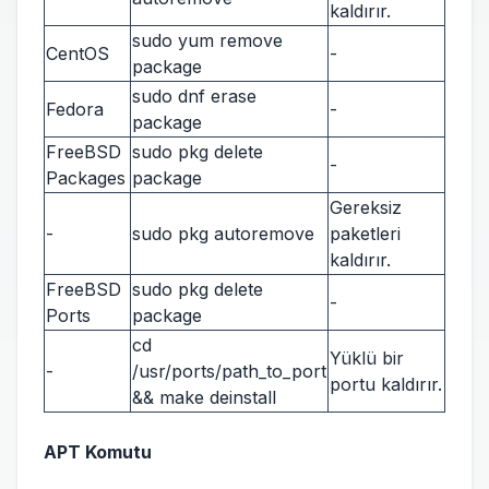
kaldırır.
sudo yum remove
CentOS
-
package
sudo dnf erase
Fedora
-
package
FreeBSD
sudo pkg delete
-
Packages
package
Gereksiz
-
sudo pkg autoremove
paketleri
kaldırır.
FreeBSD
sudo pkg delete
-
Ports
package
cd
Yüklü bir
-
/usr/ports/path_to_port
portu kaldırır.
&& make deinstall
APT Komutu