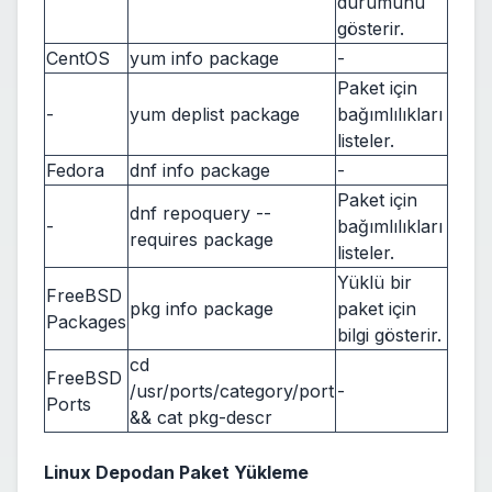
durumunu
gösterir.
CentOS
yum info package
-
Paket için
-
yum deplist package
bağımlılıkları
listeler.
Fedora
dnf info package
-
Paket için
dnf repoquery --
-
bağımlılıkları
requires package
listeler.
Yüklü bir
FreeBSD
pkg info package
paket için
Packages
bilgi gösterir.
cd
FreeBSD
/usr/ports/category/port
-
Ports
&& cat pkg-descr
Linux Depodan Paket Yükleme