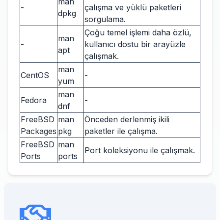
man
-
çalışma ve yüklü paketleri
dpkg
sorgulama.
Çoğu temel işlemi daha özlü,
man
-
kullanıcı dostu bir arayüzle
apt
çalışmak.
man
CentOS
-
yum
man
Fedora
-
dnf
FreeBSD
man
Önceden derlenmiş ikili
Packages
pkg
paketler ile çalışma.
FreeBSD
man
Port koleksiyonu ile çalışmak.
Ports
ports