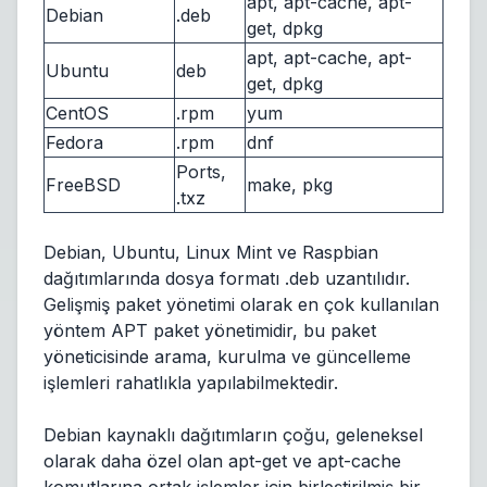
apt, apt-cache, apt-
Debian
.deb
get, dpkg
apt, apt-cache, apt-
Ubuntu
deb
get, dpkg
CentOS
.rpm
yum
Fedora
.rpm
dnf
Ports,
FreeBSD
make, pkg
.txz
Debian, Ubuntu, Linux Mint ve Raspbian
dağıtımlarında dosya formatı .deb uzantılıdır.
Gelişmiş paket yönetimi olarak en çok kullanılan
yöntem APT paket yönetimidir, bu paket
yöneticisinde arama, kurulma ve güncelleme
işlemleri rahatlıkla yapılabilmektedir.
Debian kaynaklı dağıtımların çoğu, geleneksel
olarak daha özel olan apt-get ve apt-cache