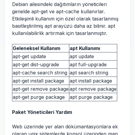
Debian ailesindeki dağıtımların yöneticileri
genelde apt-get ve apt-cache kullanırlar.
Etkileşimli kullanım için özel olarak tasarlanmış
basitleştirilmiş apt arayüzü daha az bilinir. apt
kullanılabilirlik artırmak için tasarlanmıştır.
Geleneksel Kullanım
apt Kullanımı
apt-get update
apt update
apt-get dist-upgrade
apt full-upgrade
apt-cache search string
apt search string
apt-get install package
apt install package
apt-get remove package
apt remove package
apt-get purge package
apt purge package
Paket Yöneticileri Yardım
Web üzerinde yer alan dökümantasyonlara ek
olaran unix sistemlerde konsol üzerinden man