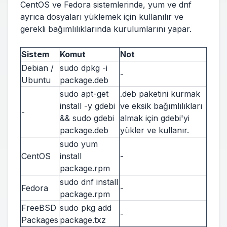
CentOS ve Fedora sistemlerinde, yum ve dnf
ayrıca dosyaları yüklemek için kullanılır ve
gerekli bağımlılıklarında kurulumlarını yapar.
Sistem
Komut
Not
Debian /
sudo dpkg -i
-
Ubuntu
package.deb
sudo apt-get
.deb paketini kurmak
install -y gdebi
ve eksik bağımlılıkları
-
&& sudo gdebi
almak için gdebi'yi
package.deb
yükler ve kullanır.
sudo yum
CentOS
install
-
package.rpm
sudo dnf install
Fedora
-
package.rpm
FreeBSD
sudo pkg add
-
Packages
package.txz