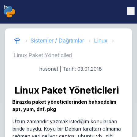
Sistemler / Dağıtımlar
Linux
Linux Paket Yöneticileri
husonet
| Tarih:
03.01.2018
Linux Paket Yöneticileri
Birazda paket yöneticilerinden bahsedelim
apt, yum, dnf, pkg
Uzun zamandır yazmak istediğim konulardan
biride buydu. Koyu bir Debian taraftarı olmama
rağmen yeri geliyor centos, ubuntu vb.. gibi