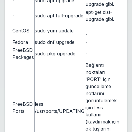
-
sudo apt upgrade
upgrade gibi.
apt-get dist-
-
sudo apt full-upgrade
upgrade gibi.
CentOS
sudo yum update
-
Fedora
sudo dnf upgrade
-
FreeBSD
sudo pkg upgrade
-
Packages
Bağlantı
noktaları
'PORT' için
güncelleme
notlarını
görüntülemek
FreeBSD
less
için less
Ports
/usr/ports/UPDATING
kullanır
(kaydırmak için
ok tuşlarını