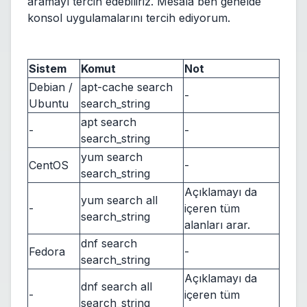
aramayı tercih edebiliriz. Mesala ben genelde
konsol uygulamalarını tercih ediyorum.
Sistem
Komut
Not
Debian /
apt-cache search
-
Ubuntu
search_string
apt search
-
-
search_string
yum search
CentOS
-
search_string
Açıklamayı da
yum search all
-
içeren tüm
search_string
alanları arar.
dnf search
Fedora
-
search_string
Açıklamayı da
dnf search all
-
içeren tüm
search_string