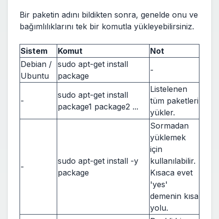
Bir paketin adını bildikten sonra, genelde onu ve
bağımlılıklarını tek bir komutla yükleyebilirsiniz.
Sistem
Komut
Not
Debian /
sudo apt-get install
-
Ubuntu
package
Listelenen
sudo apt-get install
-
tüm paketleri
package1 package2 ...
yükler.
Sormadan
yüklemek
için
sudo apt-get install -y
kullanılabilir.
-
package
Kısaca evet
'yes'
demenin kısa
yolu.