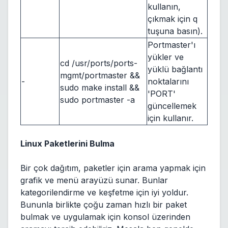
kullanın,
çıkmak için q
tuşuna basın).
Portmaster'ı
yükler ve
cd /usr/ports/ports-
yüklü bağlantı
mgmt/portmaster &&
-
noktalarını
sudo make install &&
'PORT'
sudo portmaster -a
güncellemek
için kullanır.
Linux Paketlerini Bulma
Bir çok dağıtım, paketler için arama yapmak için
grafik ve menü arayüzü sunar. Bunlar
kategorilendirme ve keşfetme için iyi yoldur.
Bununla birlikte çoğu zaman hızlı bir paket
bulmak ve uygulamak için konsol üzerinden