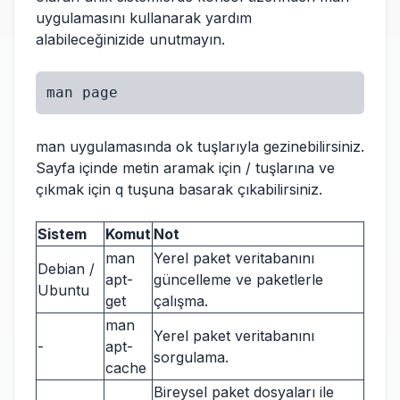
uygulamasını kullanarak yardım
alabileceğinizide unutmayın.
man page
man uygulamasında ok tuşlarıyla gezinebilirsiniz.
Sayfa içinde metin aramak için / tuşlarına ve
çıkmak için q tuşuna basarak çıkabilirsiniz.
Sistem
Komut
Not
man
Yerel paket veritabanını
Debian /
apt-
güncelleme ve paketlerle
Ubuntu
get
çalışma.
man
Yerel paket veritabanını
-
apt-
sorgulama.
cache
Bireysel paket dosyaları ile