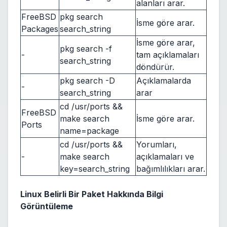
alanları arar.
FreeBSD
pkg search
İsme göre arar.
Packages
search_string
İsme göre arar,
pkg search -f
-
tam açıklamaları
search_string
döndürür.
pkg search -D
Açıklamalarda
-
search_string
arar
cd /usr/ports &&
FreeBSD
make search
İsme göre arar.
Ports
name=package
cd /usr/ports &&
Yorumları,
-
make search
açıklamaları ve
key=search_string
bağımlılıkları arar.
Linux Belirli Bir Paket Hakkında Bilgi
Görüntüleme