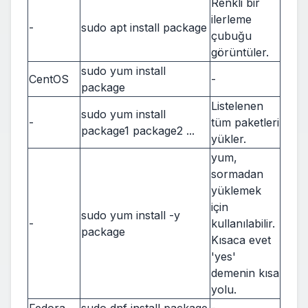
Renkli bir
ilerleme
-
sudo apt install package
çubuğu
görüntüler.
sudo yum install
CentOS
-
package
Listelenen
sudo yum install
-
tüm paketleri
package1 package2 ...
yükler.
yum,
sormadan
yüklemek
için
sudo yum install -y
-
kullanılabilir.
package
Kısaca evet
'yes'
demenin kısa
yolu.