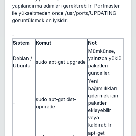
yapılandırma adımları gerektirebilir. Portmaster
ile yükseltmeden önce /usr/ports/UPDATING
görüntülemek en iyisidir.
-
Sistem
Komut
Not
Mümkünse,
Debian /
yalnızca yüklü
sudo apt-get upgrade
Ubuntu
paketleri
günceller.
Yeni
bağımlılıkları
gidermek için
sudo apt-get dist-
-
paketler
upgrade
ekleyebilir
veya
kaldırabilir.
apt-get