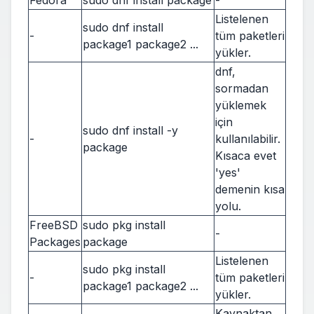
Fedora
sudo dnf install package
-
Listelenen
sudo dnf install
-
tüm paketleri
package1 package2 ...
yükler.
dnf,
sormadan
yüklemek
için
sudo dnf install -y
-
kullanılabilir.
package
Kısaca evet
'yes'
demenin kısa
yolu.
FreeBSD
sudo pkg install
-
Packages
package
Listelenen
sudo pkg install
-
tüm paketleri
package1 package2 ...
yükler.
Kaynaktan